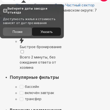
Квартиры
Гостиницы
Дома
Частный сектор
Выберите даты заезда и
Найдём, где остановиться в Тель-Авивском округе: 7
отъезда
вариантов
Доступность жилья и стоимость
Показать на карте
зависят от дат проживания
Выбирайте лучшее
Позже
Указать
Быстрое бронирование
Всего 2 минуты, без
ожидания ответа от
хозяина
Популярные фильтры
бассейн
включён завтрак
трансфер