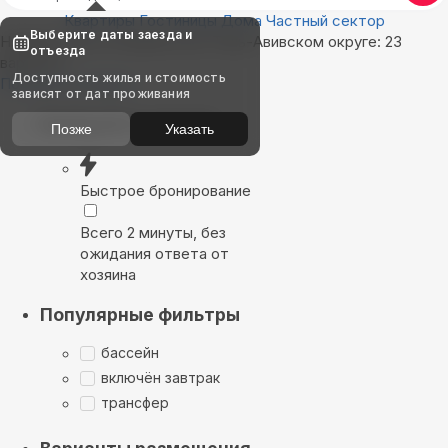
Квартиры
Гостиницы
Дома
Частный сектор
Выберите даты заезда и
Найдём, где остановиться в Тель-Авивском округе: 23
отъезда
варианта
Доступность жилья и стоимость
Показать на карте
зависят от дат проживания
Выбирайте лучшее
Позже
Указать
Быстрое бронирование
Всего 2 минуты, без
ожидания ответа от
хозяина
Популярные фильтры
бассейн
включён завтрак
трансфер