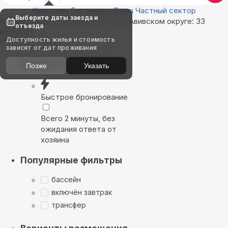
Квартиры
Гостиницы
Дома
Частный сектор
Выберите даты заезда и
Найдём, где остановиться в Тель-Авивском округе: 33
отъезда
варианта
Доступность жилья и стоимость
Показать на карте
зависят от дат проживания
Выбирайте лучшее
Позже
Указать
Быстрое бронирование
Всего 2 минуты, без
ожидания ответа от
хозяина
Популярные фильтры
бассейн
включён завтрак
трансфер